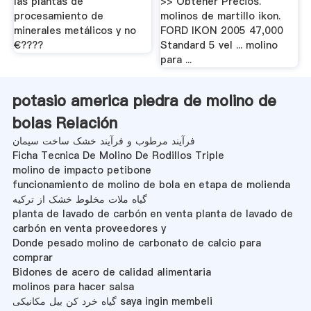
las plantas de
>> Obtener Precios.
procesamiento de
molinos de martillo ikon.
minerales metálicos y no
FORD IKON 2005 47,000
€????
Standard 5 vel ... molino
para ...
potasio america piedra de molino de
bolas Relación
فرآیند مرطوب و فرآیند خشک ساخت سیمان
Ficha Tecnica De Molino De Rodillos Triple
molino de impacto petibone
funcionamiento de molino de bola en etapa de molienda
گیاه ملات مخلوط خشک از ترکیه
planta de lavado de carbón en venta planta de lavado de
carbón en venta proveedores y
Donde pesado molino de carbonato de calcio para
comprar
Bidones de acero de calidad alimentaria
molinos para hacer salsa
گیاه خرد کن بیل مکانیکی saya ingin membeli