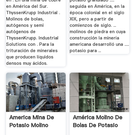
en . En una mina de cobre
potasio granulado .....
en América del Sur.
seguida en América, en la
ThyssenKrupp Industrial .
época colonial en el siglo
Molinos de bolas,
XIX, pero a partir de
autógenos y semi
comienzos de siglo. ...
autógenos de
molinos de piedra en cuya
ThyssenKrupp. Industrial
construcción la minería
Solutions con . Para la
americana desarrolló una .....
trituración de minerales
potasio para ...
que producen líquidos
densos muy ácidos.
America Mina De
América Molino De
Potasio Molino
Bolas De Potasio