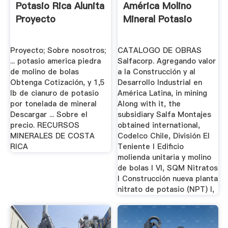
Potasio Rica Alunita
América Molino
Proyecto
Mineral Potasio
Proyecto; Sobre nosotros;
CATALOGO DE OBRAS
... potasio america piedra
Salfacorp. Agregando valor
de molino de bolas
a la Construcción y al
Obtenga Cotización, y 1,5
Desarrollo Industrial en
Ib de cianuro de potasio
América Latina, in mining
por tonelada de mineral
Along with it, the
Descargar ... Sobre el
subsidiary Salfa Montajes
precio. RECURSOS
obtained international,
MINERALES DE COSTA
Codelco Chile, División El
RICA
Teniente I Edificio
molienda unitaria y molino
de bolas I VI, SQM Nitratos
I Construcción nueva planta
nitrato de potasio (NPT) I,