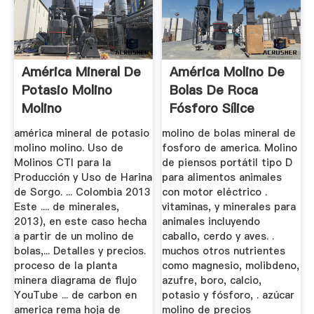
América Mineral De
América Molino De
Potasio Molino
Bolas De Roca
Molino
Fósforo Sílice
américa mineral de potasio
molino de bolas mineral de
molino molino. Uso de
fosforo de america. Molino
Molinos CTI para la
de piensos portátil tipo D
Producción y Uso de Harina
para alimentos animales
de Sorgo. ... Colombia 2013
con motor eléctrico .
Este .... de minerales,
vitaminas, y minerales para
2013), en este caso hecha
animales incluyendo
a partir de un molino de
caballo, cerdo y aves. .
bolas,... Detalles y precios.
muchos otros nutrientes
proceso de la planta
como magnesio, molibdeno,
minera diagrama de flujo
azufre, boro, calcio,
YouTube ... de carbon en
potasio y fósforo, . azúcar
america rema hoja de
molino de precios