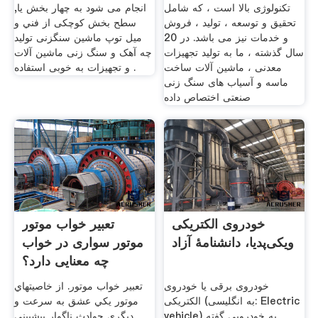
تکنولوژی بالا است ، که شامل
انجام می شود به چهار بخش یا,
تحقیق و توسعه ، تولید ، فروش
سطح بخش کوچکی از فني و
و خدمات نیز می باشد. در 20
میل توپ ماشین سنگزنی تولید
سال گذشته ، ما به تولید تجهیزات
چه آهک و سنگ زنی ماشین آلات
معدنی ، ماشین آلات ساخت
و تجهیزات به خوبی استفاده .
ماسه و آسیاب های سنگ زنی
صنعتی اختصاص داده
خودروی الکتریکی
تعبیر خواب موتور
ویکی‌پدیا، دانشنامهٔ آزاد
موتور سواری در خواب
چه معنایی دارد؟
خودروی برقی یا خودروی
تعبیر خواب موتور. از خاصيتهاي
الکتریکی (به انگلیسی: Electric
موتور يکي عشق به سرعت و
vehicle) به خودرویی گفته
ديگري حوادث ناگوار پيشبيني