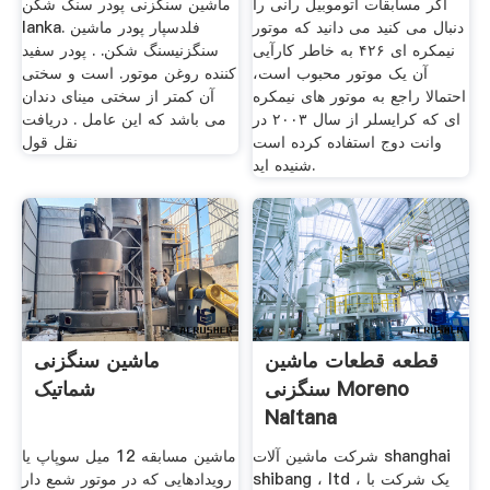
اگر مسابقات اتوموبیل رانی را
ماشین سنگزنی پودر سنگ شکن
دنبال می کنید می دانید که موتور
lanka. فلدسپار پودر ماشین
نیمکره ای ۴٢۶ به خاطر کارآیی
سنگزنیسنگ شکن. . پودر سفید
آن یک موتور محبوب است،
کننده روغن موتور. است و سختی
احتمالا راجع به موتور های نیمکره
آن کمتر از سختی مینای دندان
ای که کرایسلر از سال ٢٠٠٣ در
می باشد که این عامل . دریافت
وانت دوج استفاده کرده است
نقل قول
شنیده اید.
قطعه قطعات ماشین
ماشین سنگزنی
سنگزنی Moreno
شماتیک
Naitana
شرکت ماشین آلات shanghai
ماشین مسابقه 12 میل سوپاپ یا
shibang ، ltd ، یک شرکت با
رویدادهایی که در موتور شمع دار