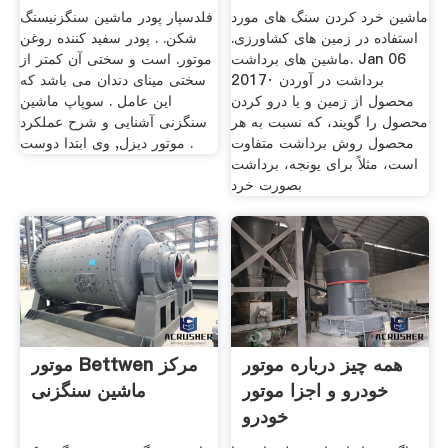
ماشین خرد کردن سنگ های مورد
فلدسپار پودر ماشین سنگزنیسنگ
استفاده در زمین های کشاورزی.
شکن. . پودر سفید کننده روغن
ماشین های برداشت. Jan 06
موتور. است و سختی آن کمتر از
2017· برداشت در آوردن
سختی مینای دندان می باشد که
محصول از زمین و یا درو کردن
این عامل . سوپاپ ماشین
محصول را گویند، که نسبت به هر
سنگزنی آشنایی و شرح عملکرد
محصول روش برداشت متفاوت
موتور دیزل, وی ابتدا دوست .
است، مثلاً برای یونجه، برداشت
بصورت خرد
همه چيز درباره موتور
موتور Bettwen مرکز
خودرو و اجزا موتور
ماشین سنگزنی
خودرو