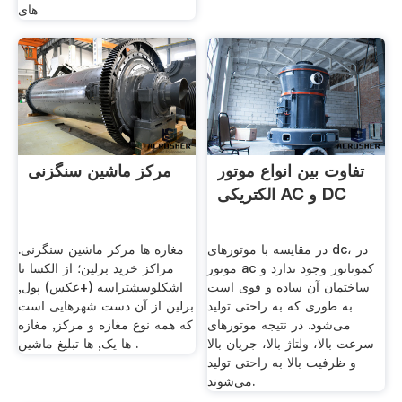
های
تفاوت بین انواع موتور
مرکز ماشین سنگزنی
الکتریکی AC و DC
در مقایسه با موتورهای dc، در
مغازه ها مرکز ماشین سنگزنی.
موتور ac کموتاتور وجود ندارد و
مراکز خرید برلین؛ از الکسا تا
ساختمان آن ساده و قوی است
اشکلوسشتراسه (+عکس) پول,
به طوری که به راحتی تولید
برلین از آن دست شهرهایی است
می‌شود. در نتیجه موتورهای
که همه نوع مغازه و مرکز, مغازه
سرعت بالا، ولتاژ بالا، جریان بالا
ها یک, ها تبلیغ ماشین .
و ظرفیت بالا به راحتی تولید
می‌شوند.