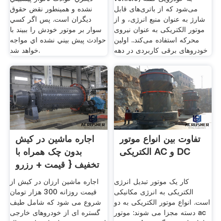
می‌شود که از باتری‌های قابل
نشده و همينطور نقض حقوق
شارژ به عنوان منبع انرژی، و از
ديگران است. پس اگر کسي
موتور الکتریکی به عنوان نیروی
سوار بر موتور خودش را ببيند با
محرکه استفاده می‌کند.. اولین
حوادث پيش بيني نشده اي مواجه
خودروهای برقی کاربردی در دهه
خواهد شد.
تفاوت بین انواع موتور
اجاره ماشین در کیش
الکتریکی AC و DC
بدون چک همراه با
تخفیف { قیمت + رزرو
کار یک موتور تبدیل انرژی
اجاره ماشین ارزان در کیش از
الکتریکی به انرژی مکانیکی
قیمت روزانه 300 هزار تومان
است. انواع موتور الکتریکی به دو
شروع می شود که شامل طیف
دسته مجزا می شوند: موتور ac
گستره ای از خودروهای خارجی