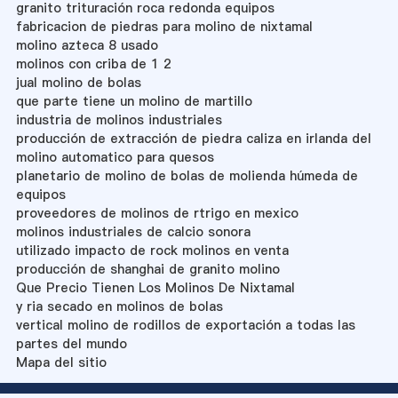
granito trituración roca redonda equipos
fabricacion de piedras para molino de nixtamal
molino azteca 8 usado
molinos con criba de 1 2
jual molino de bolas
que parte tiene un molino de martillo
industria de molinos industriales
producción de extracción de piedra caliza en irlanda del
molino automatico para quesos
planetario de molino de bolas de molienda húmeda de
equipos
proveedores de molinos de rtrigo en mexico
molinos industriales de calcio sonora
utilizado impacto de rock molinos en venta
producción de shanghai de granito molino
Que Precio Tienen Los Molinos De Nixtamal
y ria secado en molinos de bolas
vertical molino de rodillos de exportación a todas las
partes del mundo
Mapa del sitio