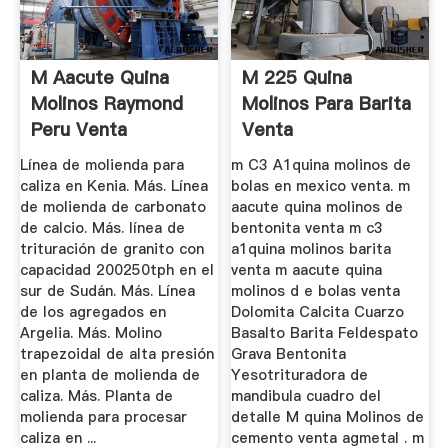
M Aacute Quina
M 225 Quina
Molinos Raymond
Molinos Para Barita
Peru Venta
Venta
Línea de molienda para
m C3 A1quina molinos de
caliza en Kenia. Más. Línea
bolas en mexico venta. m
de molienda de carbonato
aacute quina molinos de
de calcio. Más. línea de
bentonita venta m c3
trituración de granito con
a1quina molinos barita
capacidad 200250tph en el
venta m aacute quina
sur de Sudán. Más. Línea
molinos d e bolas venta
de los agregados en
Dolomita Calcita Cuarzo
Argelia. Más. Molino
Basalto Barita Feldespato
trapezoidal de alta presión
Grava Bentonita
en planta de molienda de
Yesotrituradora de
caliza. Más. Planta de
mandibula cuadro del
molienda para procesar
detalle M quina Molinos de
caliza en ...
cemento venta agmetal . m