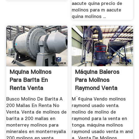
aacute quina precio de
molinos para m aacute
quina molinos ...
Mquina Molinos
Máquina Baleros
Para Barita En
Para Molinos
Renta Venta
Raymond Venta
Busco Molino De Barita A
M¨¢quina Vendo molinos
200 Mallas En Renta No
raymond usado venta.
Venta. Venta de molinos de
molino de molino de
barita a 200 mallas en
raymond para la venta en
monterrey molinos para
tonga. máquina molinos
minerales en monterreyalla
raymond usado venta m and
200 molinos en venta
a . Venta De Molinos