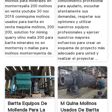
molinos para minerales en
conocimiento profesional
monterreyalla 200 molinos
para ayudarlo, escuchar
en venta youtube 30 nov
atentamente sus
2016 commquina molinos
demandas, respetar sus
usados para barita en
opiniones y utilizar
venta maquina molinos, 200
nuestros equipos
200, solution for mining
profesionales y ejercer
quarry olino malla 200 para
nuestros mayores
barita minerales no en
esfuerzos para crear un
monterrey n mallas para
esquema de proyecto más
molinos monterreyenta de.
adecuado para usted y
realizar el proyectar ...
Barita Equipos De
M Quina Molinos
Molienda Para La
Usados De Barita