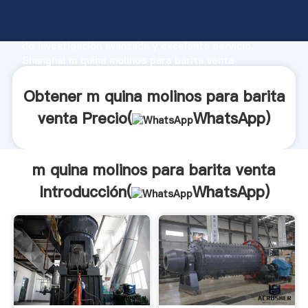
m quina molinos para barita venta fabricante
Agarrando fuerte capacidad de producción, fuerza
de investigación avanzada y excelente servicio,
Shanghai m quina molinos para barita venta
proveedor crea el valor y aporta valores a todos los
clientes.
Obtener m quina molinos para barita
venta Precio(
WhatsApp
)
m quina molinos para barita venta
Introducción(
WhatsApp
)