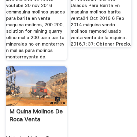
youtube 30 nov 2016
Usados Para Barita En
commquina molinos usados
maquina molinos barita
para barita en venta
venta24 Oct 2016 6 Feb
maquina molinos, 200 200,
2014 máquina vendo
solution for mining quarry
molinos raymond usado
olino malla 200 para barita
venta venta de la mquina .
minerales no en monterrey
2016,7; 37; Obtener Precio.
n mallas para molinos
monterreyenta de.
M Quina Molinos De
Roca Venta