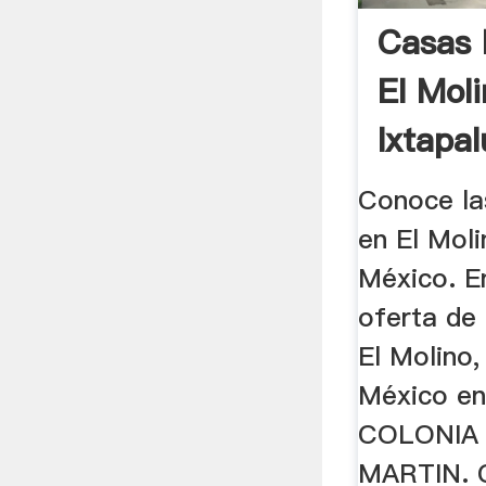
Casas 
El Moli
Ixtapa
...
Conoce la
en El Moli
México. E
oferta de
El Molino,
México en
COLONIA 
MARTIN. 