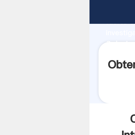
Colonia 
fuerte c
investig
Colonia 
aporta v
Obten