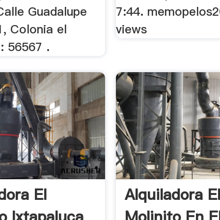
Calle Guadalupe
7:44. memopelos2
1, Colonia el
views
: 56567 .
dora El
Alquiladora E
o Ixtapaluca
Molinito En E