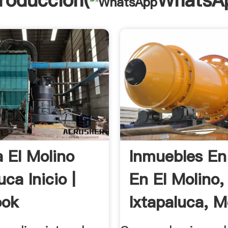
troducción(
WhatsA
a El Molino
Inmuebles En
uca Inicio |
En El Molino,
ook
Ixtapaluca, M
...