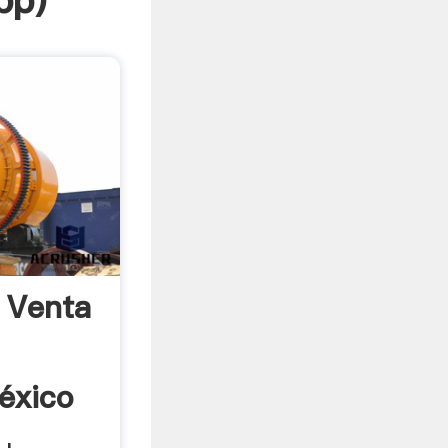
pp
)
 Venta
éxico