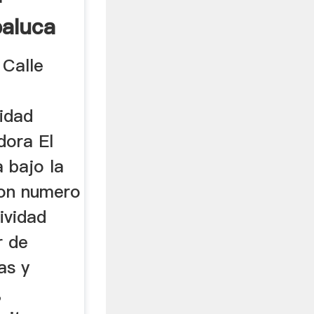
paluca
 Calle
nidad
dora El
a bajo la
con numero
ividad
r de
las y
,