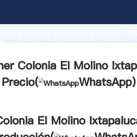
El Molino Ixtapaluca fabricante Agarra
apacidad de producción, fuerza de
ación avanzada y excelente servicio, Sh
El Molino Ixtapaluca proveedor crea el 
alores a todos los clientes.
er Colonia El Molino Ixta
Precio(
WhatsApp
)
Colonia El Molino Ixtapaluc