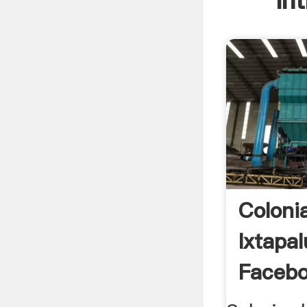
In
Coloni
Ixtapal
Faceb