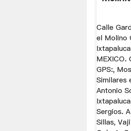
Calle Gard
el Molino
Ixtapaluc
MEXICO. 
GPS:, Mostr
Similares
Antonio S
Ixtapaluc
Sergios. A
Sillas, Vaj