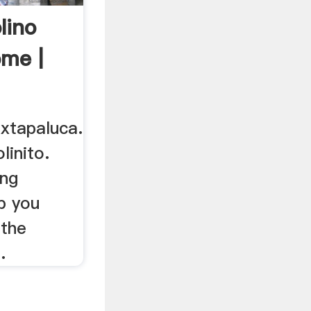
lino
ome |
ixtapaluca.
linito.
ing
p you
 the
.