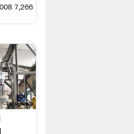
008 7,266
l
l