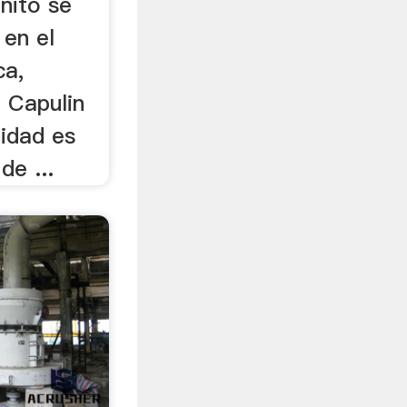
inito se
 en el
ca,
 Capulin
nidad es
e ...