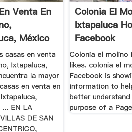
En Venta En
Colonia El Mo
no,
Ixtapaluca H
luca, México
Facebook
s casas en venta
Colonia el molino 
no, Ixtapaluca,
likes. colonia el mo
ncuentra la mayor
Facebook is show
 casas en venta en
information to hel
 Ixtapaluca,
better understand
 ... EN LA
purpose of a Page
VILLAS DE SAN
CENTRICO,