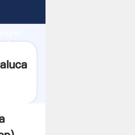
ndo
anghai
valor y
paluca
a