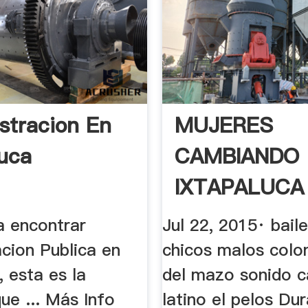
stracion En
MUJERES
luca
CAMBIANDO
IXTAPALUCA
COLONIA EL
a encontrar
Jul 22, 2015· baile
MOLINO .
cion Publica en
chicos malos colon
, esta es la
del mazo sonido c
ue ... Más Info
latino el pelos Dur