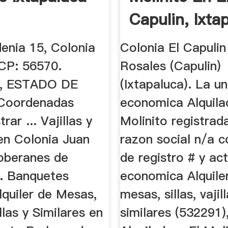
Capulin, Ixta
...
enia 15, Colonia
Colonia El Capulin
 CP: 56570.
Rosales (Capulin)
a, ESTADO DE
(Ixtapaluca). La u
Coordenadas
economica Alquila
ar ... Vajillas y
Molinito registrad
 en Colonia Juan
razon social n/a 
oberanes de
de registro # y act
a. Banquetes
economica Alquile
lquiler de Mesas,
mesas, sillas, vajil
illas y Similares en
similares (532291)