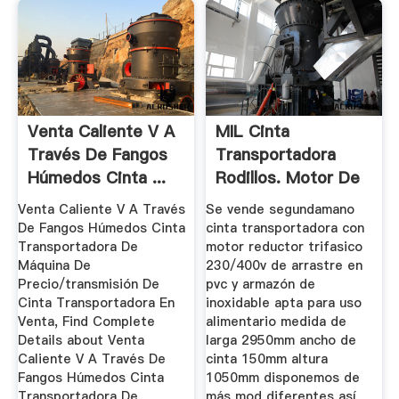
Venta Caliente V A
MIL Cinta
Través De Fangos
Transportadora
Húmedos Cinta ...
Rodillos. Motor De
...
Venta Caliente V A Través
Se vende segundamano
De Fangos Húmedos Cinta
cinta transportadora con
Transportadora De
motor reductor trifasico
Máquina De
230/400v de arrastre en
Precio/transmisión De
pvc y armazón de
Cinta Transportadora En
inoxidable apta para uso
Venta, Find Complete
alimentario medida de
Details about Venta
larga 2950mm ancho de
Caliente V A Través De
cinta 150mm altura
Fangos Húmedos Cinta
1050mm disponemos de
Transportadora De
más mod diferentes así