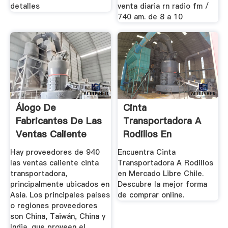
detalles
venta diaria rn radio fm /
740 am. de 8 a 10
Álogo De
Cinta
Fabricantes De Las
Transportadora A
Ventas Caliente
Rodillos En
Cinta ...
Mercado Libre Chile
Hay proveedores de 940
Encuentra Cinta
las ventas caliente cinta
Transportadora A Rodillos
transportadora,
en Mercado Libre Chile.
principalmente ubicados en
Descubre la mejor forma
Asia. Los principales países
de comprar online.
o regiones proveedores
son China, Taiwán, China y
India, que proveen el