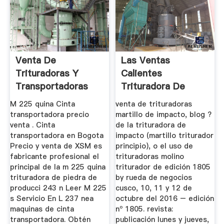
Venta De
Las Ventas
Trituradoras Y
Calientes
Transportadoras
Trituradora De
Martillo
M 225 quina Cinta
venta de trituradoras
transportadora precio
martillo de impacto, blog ?
venta . Cinta
de la trituradora de
transportadora en Bogota
impacto (martillo triturador
Precio y venta de XSM es
principio), o el uso de
fabricante profesional el
trituradoras molino
principal de la m 225 quina
triturador de edición 1805
trituradora de piedra de
by rueda de negocios
producci 243 n Leer M 225
cusco, 10, 11 y 12 de
s Servicio En L 237 nea
octubre del 2016 – edición
maquinas de cinta
nº 1805. revista:
transportadora. Obtén
publicación lunes y jueves,