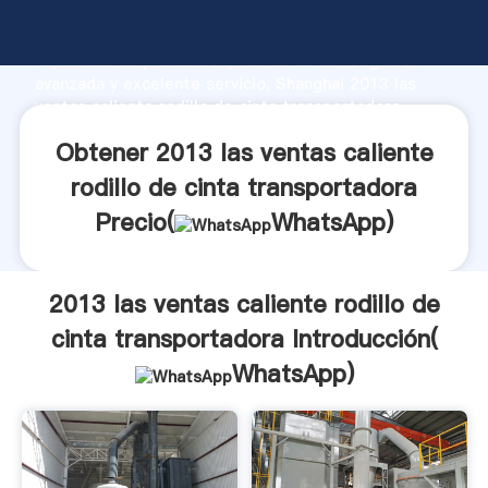
2013 las ventas caliente rodillo de cinta
transportadora fabricante Agarrando fuerte
capacidad de producción, fuerza de investigación
avanzada y excelente servicio, Shanghai 2013 las
ventas caliente rodillo de cinta transportadora
proveedor crea el valor y aporta valores a todos los
Obtener 2013 las ventas caliente
clientes.
rodillo de cinta transportadora
Precio(
WhatsApp
)
2013 las ventas caliente rodillo de
cinta transportadora Introducción(
WhatsApp
)